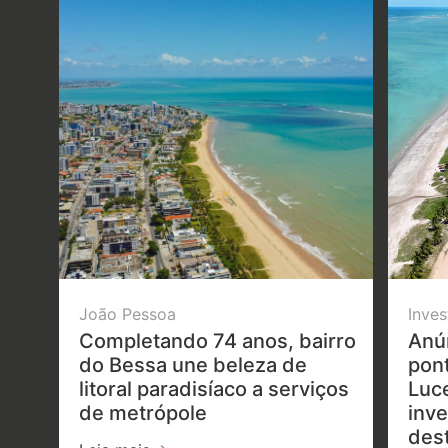
João Pessoa
Inves
Completando 74 anos, bairro
Anú
do Bessa une beleza de
pon
litoral paradisíaco a serviços
Luc
de metrópole
inve
dest